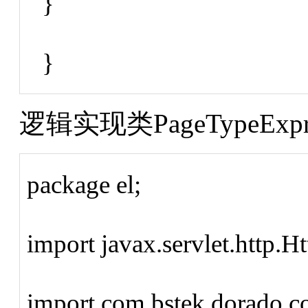
}
}
逻辑实现类PageTypeExprH
package el;
import javax.servlet.http.H
import com.bstek.dorado.