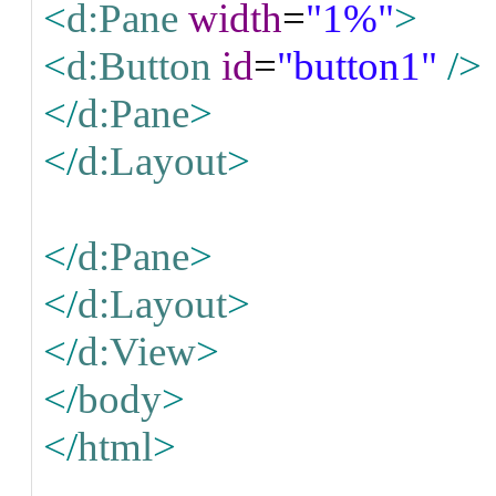
<
d:Pane
width
=
"1%"
>
<
d:Button
id
=
"button1"
/>
</
d:Pane
>
</
d:Layout
>
</
d:Pane
>
</
d:Layout
>
</
d:View
>
</
body
>
</
html
>