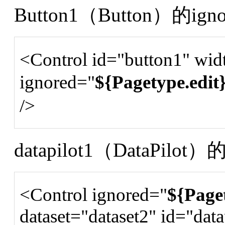
Button1（Button）的ig
<Control id="button1" wi
ignored="
${Pagetype.edit
/>
datapilot1（DataPilot
<Control ignored="
${Paget
dataset="dataset2" id="data