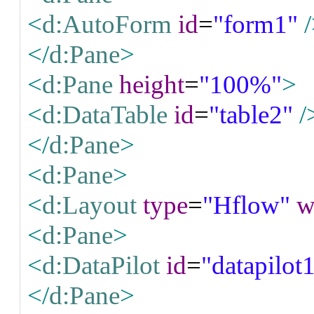
<
d:AutoForm
id
=
"form1"
</
d:Pane
>
<
d:Pane
height
=
"100%"
>
<
d:DataTable
id
=
"table2"
/
</
d:Pane
>
<
d:Pane
>
<
d:Layout
type
=
"Hflow"
w
<
d:Pane
>
<
d:DataPilot
id
=
"datapilot
</
d:Pane
>