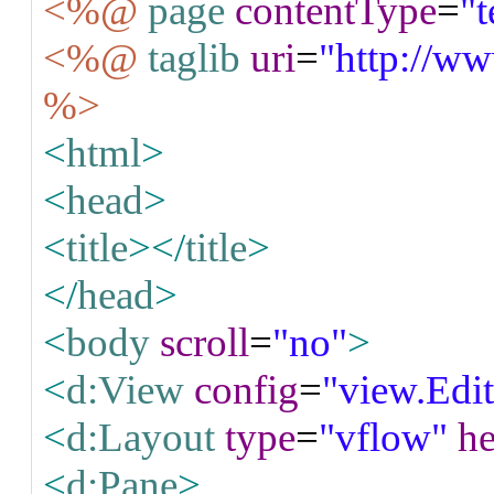
<%@
page
contentType
=
"
<%@
taglib
uri
=
"http://w
%>
<
html
>
<
head
>
<
title
></
title
>
</
head
>
<
body
scroll
=
"no"
>
<
d:View
config
=
"view.Ed
<
d:Layout
type
=
"vflow"
he
<
d:Pane
>