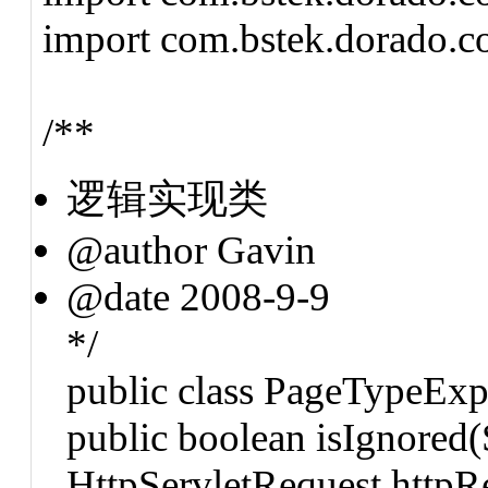
import com.bstek.dorado.
/**
逻辑实现类
@author Gavin
@date 2008-9-9
*/
public class PageTypeExp
public boolean isIgnored(S
HttpServletRequest httpR