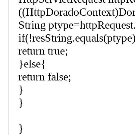
((HttpDoradoContext)Dora
String ptype=httpRequest
if(!resString.equals(ptype
return true;
}else{
return false;
}
}
}