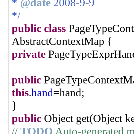
*
@date
2008
-
9
-
9
*/
public
class
PageTypeCon
AbstractContextMap {
private
PageTypeExprHan
public
PageTypeContextMa
this
.
hand
=hand;
}
public
Object get(Object k
//
TODO
Auto-generated m