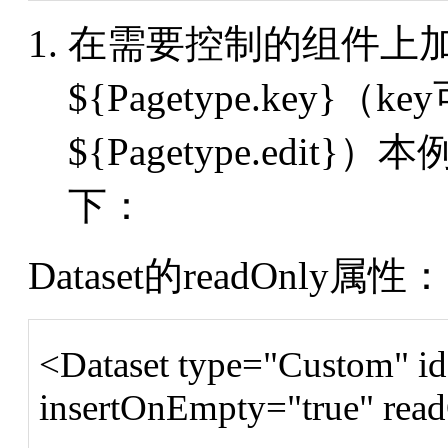
在需要控制的组件上加
${Pagetype.key
${Pagetype.edi
下：
Dataset的readOnly属性：
<Dataset type="Custom" id
insertOnEmpty="true" rea