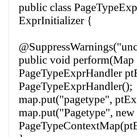
public class PageTypeExpr
ExprInitializer {
@SuppressWarnings("unc
public void perform(Map
PageTypeExprHandler p
PageTypeExprHandler();
map.put("pagetype", ptEx
map.put("Pagetype", new
PageTypeContextMap(ptE