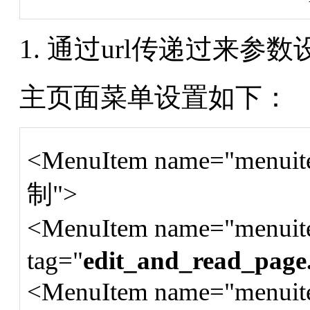
通过url传递过来参
主页面菜单设置如下：
<MenuItem name="menui
制">
<MenuItem name="menui
tag="
edit_and_read_page.
<MenuItem name="menui