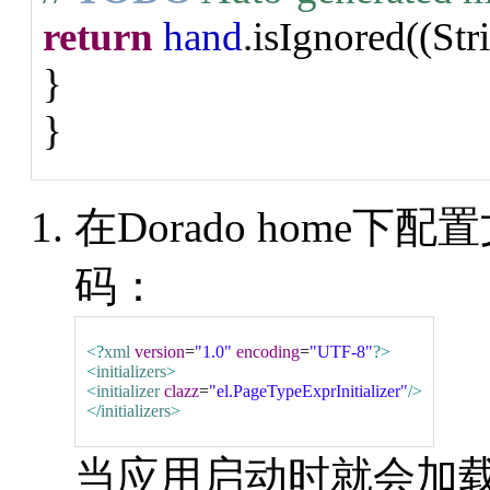
return
hand
.isIgnored((Str
}
}
在Dorado home下配
码：
<?
xml
version
=
"1.0"
encoding
=
"UTF-8"
?>
<
initializers
>
<
initializer
clazz
=
"el.PageTypeExprInitializer"
/>
</
initializers
>
当应用启动时就会加载