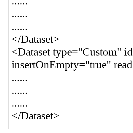
......
......
......
</Dataset>
<Dataset type="Custom" id
insertOnEmpty="true" rea
......
......
......
</Dataset>