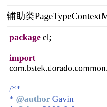
辅助类PageTypeContext
package
el;
import
com.bstek.dorado.common.
/**
*
@author
Gavin