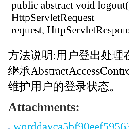
public abstract void logout
HttpServletRequest
request, HttpServletRespo
方法说明:用户登出处理
继承AbstractAccessCont
维护用户的登录状态。
Attachments:
worddavca5bf90eef5956