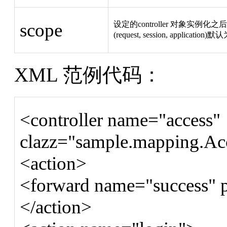
scope
设定的controller 对象实
(request, session, application)默认
XML 范例代码：
<controller name="access"
clazz="sample.mapping.Acc
<action>
<forward name="success" pa
</action>