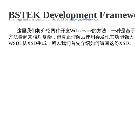
BSTEK Development Framew
This page last changed on Jul 16, 2013 by
jacky.gao@bstek.com
.
这里我们将介绍两种开发Webservice的方法：一种是基于JAX
方法看起来相对复杂，但真正理解后使用会发现其功能强大；第
WSDL从XSD生成，所以我们首先介绍如何编写这份XSD。